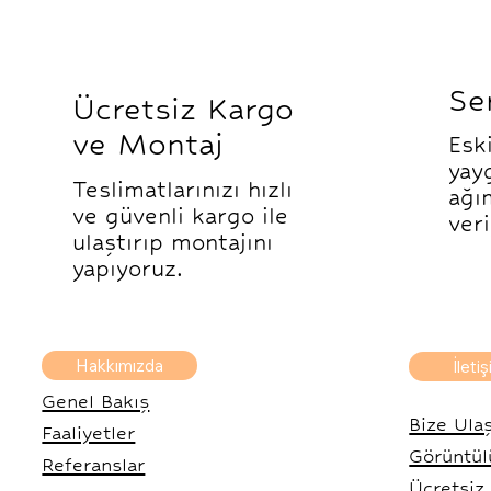
Se
Ücretsiz Kargo
ve Montaj
Esk
yay
Teslimatlarınızı hızlı
ağı
ve güvenli kargo ile
ver
ulaştırıp montajını
yapıyoruz.
Hakkımızda
İleti
Genel Bakış
Bize Ula
Faaliyetler
Görüntül
Referanslar
Ücretsiz