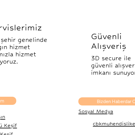
rvislerimiz
Güvenli
işehir genelinde
Alışveriş
gın hizmet
mızla hizmet
3D secure ile
iyoruz.
güvenli alışver
imkanı sunuyo
şim
Bizden Haberdar O
Sosyal Medya
şın
cbkmuhendislike
ü Keşif
 Keşif