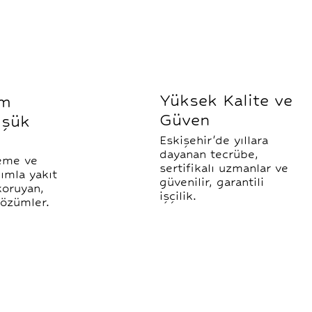
Yüksek Kalite ve
m
Güven
üşük
Eskişehir'de yıllara
dayanan tecrübe,
eme ve
sertifikalı uzmanlar ve
ımla yakıt
güvenilir, garantili
koruyan,
işçilik.
çözümler.